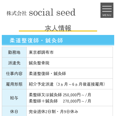
MENU
柔道整復師・鍼灸師
勤務地
東京都調布市
派遣先
鍼灸整骨院
仕事内容
柔道整復師・鍼灸師
雇用形態
紹介予定派遣（3ヵ月～6ヵ月後直接雇用）
柔整師又は鍼灸師 250,000円～/月
給与
柔整師＋鍼灸師 270,000円～/月
休日
完全週休2日制・月9日休み