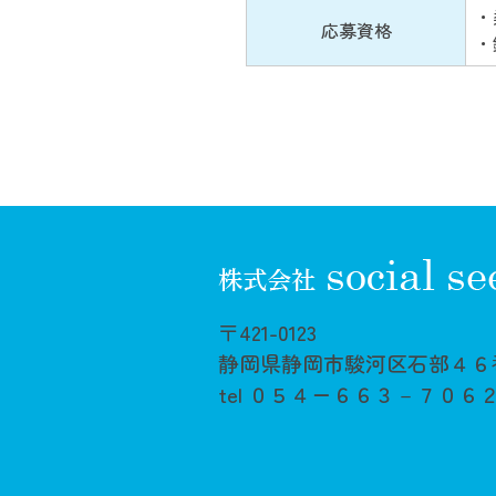
・
応募資格
・
〒421-0123
静岡県静岡市駿河区石部４６
tel ０５４ー６６３－７０６