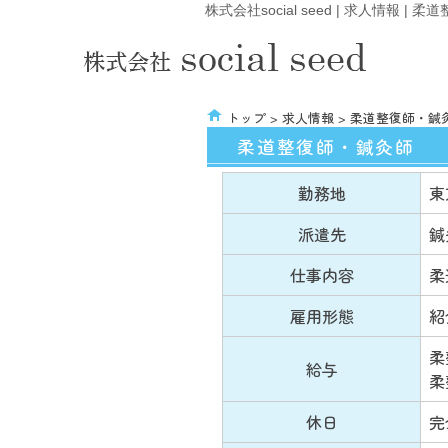
株式会社social seed | 求人情報 |
トップ
>
求人情報
> 柔道整復師・鍼
柔道整復師・鍼灸師
勤務地
東
派遣先
鍼
仕事内容
柔
雇用形態
紹
柔
給与
柔
休日
完