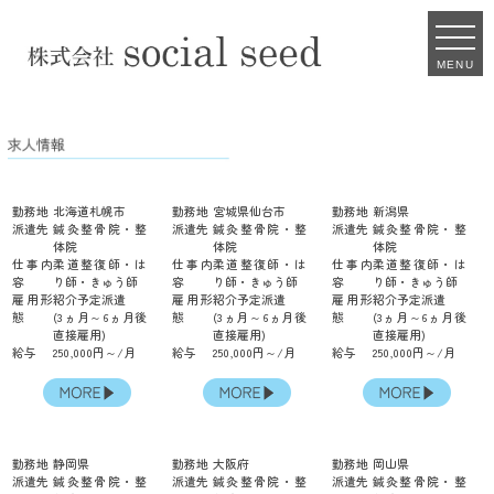
MENU
勤務地
北海道札幌市
勤務地
宮城県仙台市
勤務地
新潟県
派遣先
鍼灸整骨院・整
派遣先
鍼灸整骨院・整
派遣先
鍼灸整骨院・整
体院
体院
体院
仕事内
柔道整復師・は
仕事内
柔道整復師・は
仕事内
柔道整復師・は
容
り師・きゅう師
容
り師・きゅう師
容
り師・きゅう師
雇用形
紹介予定派遣
雇用形
紹介予定派遣
雇用形
紹介予定派遣
態
(3ヵ月～6ヵ月後
態
(3ヵ月～6ヵ月後
態
(3ヵ月～6ヵ月後
直接雇用)
直接雇用)
直接雇用)
給与
250,000円～/月
給与
250,000円～/月
給与
250,000円～/月
勤務地
静岡県
勤務地
大阪府
勤務地
岡山県
派遣先
鍼灸整骨院・整
派遣先
鍼灸整骨院・整
派遣先
鍼灸整骨院・整