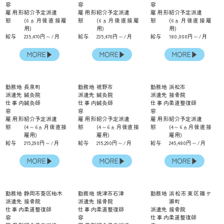
容
容
容
雇用形
紹介予定派遣
雇用形
紹介予定派遣
雇用形
紹介予定派遣
態
(6ヵ月後直接雇
態
(6ヵ月後直接雇
態
(6ヵ月後直接雇
用)
用)
用)
給与
235,470円～/月
給与
235,470円～/月
給与
180,000円～/月
勤務地
長泉町
勤務地
裾野市
勤務地
浜松市
派遣先
鍼灸院
派遣先
鍼灸院
派遣先
接骨院
仕事内
鍼灸師
仕事内
鍼灸師
仕事内
柔道整復師
容
容
容
雇用形
紹介予定派遣
雇用形
紹介予定派遣
雇用形
紹介予定派遣
態
(4～6ヵ月後直接
態
(4～6ヵ月後直接
態
(4～6ヵ月後直接
雇用)
雇用)
雇用)
給与
215,290円～/月
給与
215,290円～/月
給与
245,480円～/月
勤務地
静岡市葵区柚木
勤務地
焼津市石津
勤務地
浜松市東区篠ケ
派遣先
接骨院
派遣先
接骨院
瀬町
仕事内
柔道整復師
仕事内
柔道整復師
派遣先
接骨院
容
容
仕事内
柔道整復師