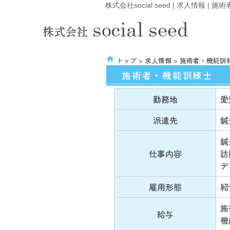
株式会社social seed | 求人情報 |
トップ
>
求人情報
> 施術者・機能訓
施術者・機能訓練士
勤務地
愛
派遣先
鍼
鍼
仕事内容
訪
デ
雇用形態
紹
施
給与
機