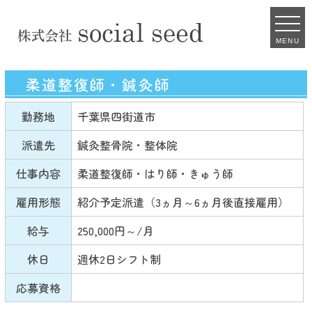
MENU
柔道整復師・鍼灸師
勤務地
千葉県四街道市
派遣先
鍼灸整骨院・整体院
仕事内容
柔道整復師・はり師・きゅう師
雇用形態
紹介予定派遣（3ヵ月～6ヵ月後直接雇用）
給与
250,000円～/月
休日
週休2日シフト制
応募資格